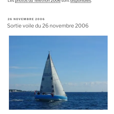
Les
photos du Téléthon 2006
sont
disponibles
.
PUBLIÉ
26 NOVEMBRE 2006
LE
Sortie voile du 26 novembre 2006