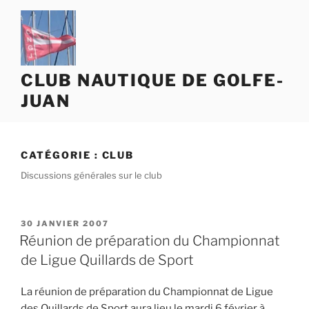
Aller
au
contenu
principal
CLUB NAUTIQUE DE GOLFE-
JUAN
CATÉGORIE :
CLUB
Discussions générales sur le club
PUBLIÉ
30 JANVIER 2007
LE
Réunion de préparation du Championnat
de Ligue Quillards de Sport
La réunion de préparation du Championnat de Ligue
des Quillards de Sport aura lieu le mardi 6 février à