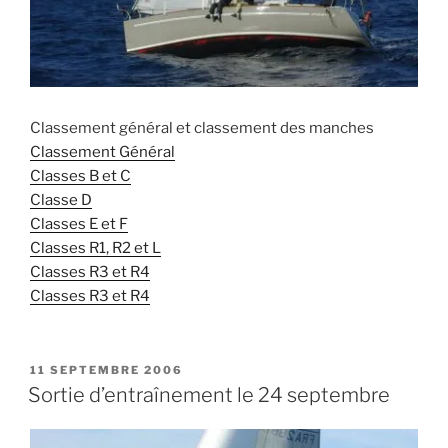
Classement général et classement des manches
Classement Général
Classes B et C
Classe D
Classes E et F
Classes R1, R2 et L
Classes R3 et R4
Classes R3 et R4
PUBLIÉ
11 SEPTEMBRE 2006
LE
Sortie d’entraînement le 24 septembre