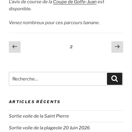
L’avis de course de la
Coupe de Golfe-Juan
est
disponible.
Venez nombreux pour ces parcours banane.
Pagination
Page
Page
Page
2
précédente
suiv
des
publications
Recherche
Recher
pour
:
ARTICLES RÉCENTS
Sortie voile de la Saint Pierre
Sortie voile de la plageole 20 Juin 2026