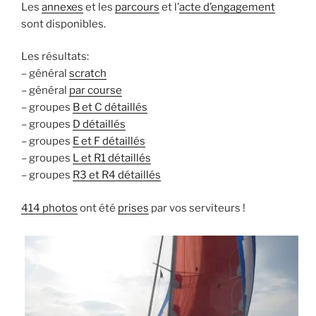
Les
annexes
et les
parcours
et l’
acte d’engagement
sont disponibles.
Les résultats:
– général
scratch
– général
par course
– groupes
B et C détaillés
– groupes
D détaillés
– groupes
E et F détaillés
– groupes
L et R1 détaillés
– groupes
R3 et R4 détaillés
414 photos
ont été
prises
par vos serviteurs !