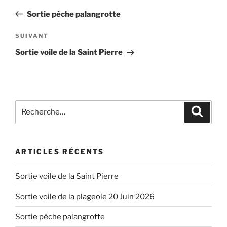
de
précédent
Sortie pêche palangrotte
l’article
Article
SUIVANT
suivant
Sortie voile de la Saint Pierre
Recherche
Recher
pour
:
ARTICLES RÉCENTS
Sortie voile de la Saint Pierre
Sortie voile de la plageole 20 Juin 2026
Sortie pêche palangrotte