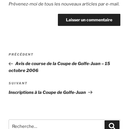
Prévenez-moi de tous les nouveaux articles par e-mail.
Navigation
Article
PRÉCÉDENT
de
précédent
Avis de course de la Coupe de Golfe-Juan – 15
l’article
octobre 2006
Article
SUIVANT
suivant
Inscriptions à la Coupe de Golfe-Juan
Recherche
Recher