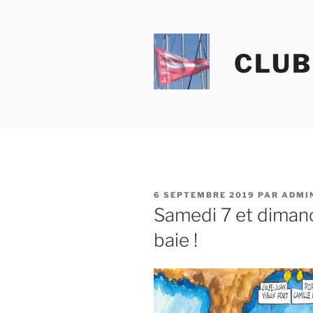
Aller
au
contenu
CLUB
principal
PUBLIÉ
6 SEPTEMBRE 2019
PAR
ADMI
LE
Samedi 7 et dimanch
baie !