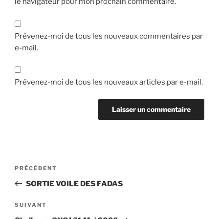
le navigateur pour mon prochain commentaire.
Prévenez-moi de tous les nouveaux commentaires par
e-mail.
Prévenez-moi de tous les nouveaux articles par e-mail.
Navigation
Article
PRÉCÉDENT
de
précédent
SORTIE VOILE DES FADAS
l’article
Article
SUIVANT
suivant