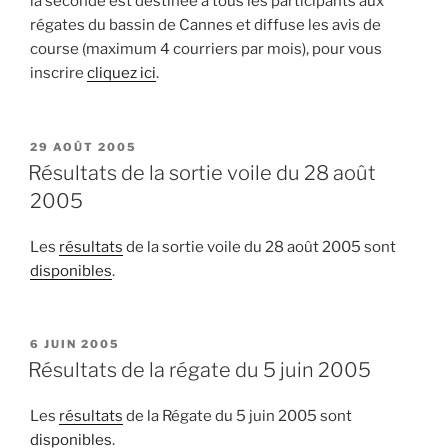
la seconde est destinée à tous les participants aux
régates du bassin de Cannes et diffuse les avis de
course (maximum 4 courriers par mois), pour vous
inscrire
cliquez ici
.
PUBLIÉ
29 AOÛT 2005
LE
Résultats de la sortie voile du 28 août
2005
Les
résultats
de la sortie voile du 28 août 2005 sont
disponibles
.
PUBLIÉ
6 JUIN 2005
LE
Résultats de la régate du 5 juin 2005
Les
résultats
de la Régate du 5 juin 2005 sont
disponibles
.