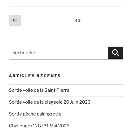
Pagination
Page
Page
43
précédente
des
publications
Recherche
Recher
pour
:
ARTICLES RÉCENTS
Sortie voile de la Saint Pierre
Sortie voile de la plageole 20 Juin 2026
Sortie pêche palangrotte
Challenge CNGJ 31 Mai 2026