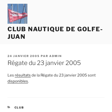
Aller
au
contenu
principal
CLUB NAUTIQUE DE GOLFE-
JUAN
PUBLIÉ
24 JANVIER 2005
PAR
ADMIN
LE
Régate du 23 janvier 2005
Les
résultats
de la Régate du 23 janvier 2005 sont
disponibles
.
CATÉGORIES
CLUB