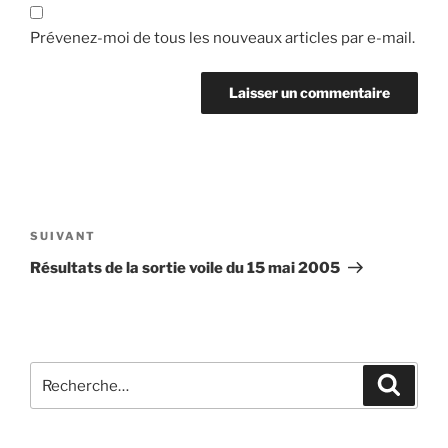
Prévenez-moi de tous les nouveaux articles par e-mail.
Navigation
de
Article
SUIVANT
l’article
suivant
Résultats de la sortie voile du 15 mai 2005
Recherche
Recher
pour
: