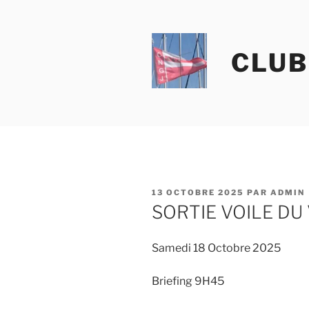
Aller
au
contenu
CLUB
principal
PUBLIÉ
13 OCTOBRE 2025
PAR
ADMIN
LE
SORTIE VOILE DU
Samedi 18 Octobre 2025
Briefing 9H45