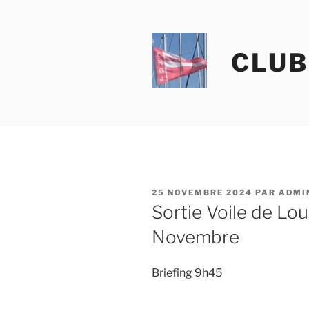
Aller
au
contenu
CLUB
principal
PUBLIÉ
25 NOVEMBRE 2024
PAR
ADMI
LE
Sortie Voile de Lo
Novembre
Briefing 9h45