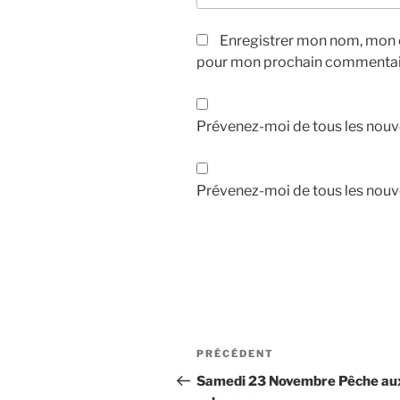
Enregistrer mon nom, mon e
pour mon prochain commentai
Prévenez-moi de tous les nouv
Prévenez-moi de tous les nouve
Navigation
Article
PRÉCÉDENT
de
précédent
Samedi 23 Novembre Pêche au