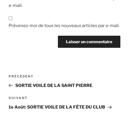
e-mail.
Prévenez-moi de tous les nouveaux articles par e-mail.
Navigation
Article
PRÉCÉDENT
de
précédent
SORTIE VOILE DE LA SAINT PIERRE
l’article
Article
SUIVANT
suivant
1e Août: SORTIE VOILE DE LA FÊTE DU CLUB