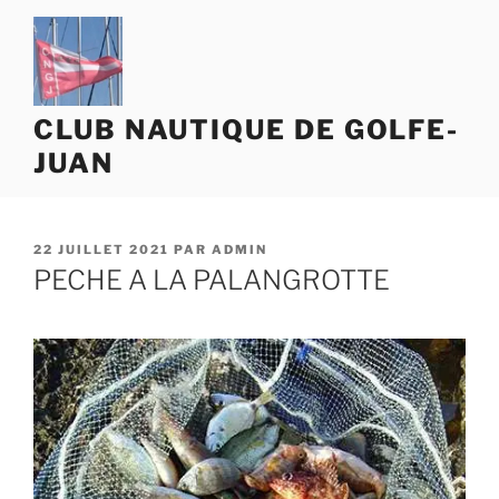
Aller
au
contenu
principal
CLUB NAUTIQUE DE GOLFE-
JUAN
PUBLIÉ
22 JUILLET 2021
PAR
ADMIN
LE
PECHE A LA PALANGROTTE