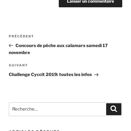
Navigation
Article
PRÉCÉDENT
de
précédent
Concours de pêche aux calamars samedi 17
l’article
novembre
Article
SUIVANT
suivant
Challenge Cyccit 2019: toutes les infos
Recherche
Recher
pour
: