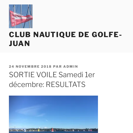
Aller
au
contenu
principal
CLUB NAUTIQUE DE GOLFE-
JUAN
PUBLIÉ
24 NOVEMBRE 2018
PAR
ADMIN
LE
SORTIE VOILE Samedi 1er
décembre: RESULTATS