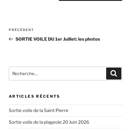
Navigation
Article
PRÉCÉDENT
de
précédent
SORTIE VOILE DU 1er Juillet: les photos
l’article
Recherche
Recher
pour
:
ARTICLES RÉCENTS
Sortie voile de la Saint Pierre
Sortie voile de la plageole 20 Juin 2026