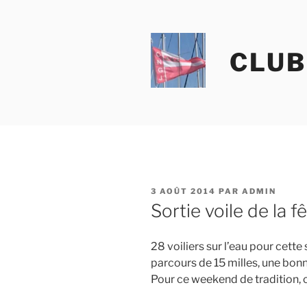
Aller
au
contenu
CLUB
principal
PUBLIÉ
3 AOÛT 2014
PAR
ADMIN
LE
Sortie voile de la f
28 voiliers sur l’eau pour cette
parcours de 15 milles, une bonn
Pour ce weekend de tradition, 