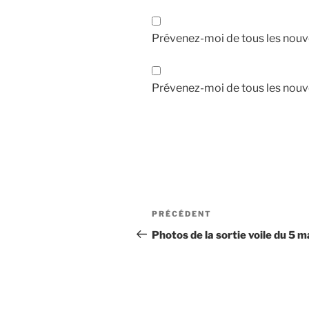
Prévenez-moi de tous les nouv
Prévenez-moi de tous les nouve
Navigation
Article
PRÉCÉDENT
de
précédent
Photos de la sortie voile du 5 m
l’article