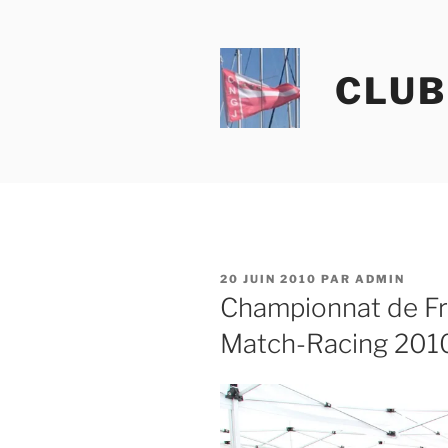
Aller
au
contenu
CLUB
principal
PUBLIÉ
20 JUIN 2010
PAR
ADMIN
LE
Championnat de Fra
Match-Racing 201