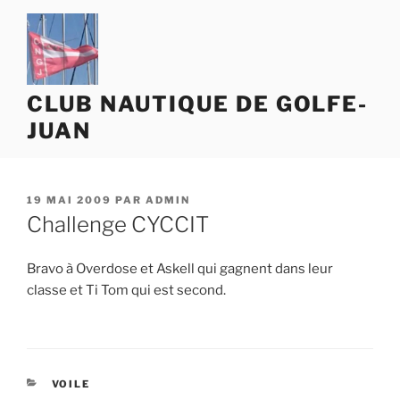
Aller
au
contenu
principal
CLUB NAUTIQUE DE GOLFE-
JUAN
PUBLIÉ
19 MAI 2009
PAR
ADMIN
LE
Challenge CYCCIT
Bravo à Overdose et Askell qui gagnent dans leur
classe et Ti Tom qui est second.
CATÉGORIES
VOILE