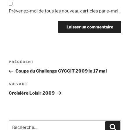
Prévenez-moi de tous les nouveaux articles par e-mail.
Navigation
Article
PRÉCÉDENT
de
précédent
Coupe du Challenge CYCCIT 2009 le 17 mai
l’article
Article
SUIVANT
suivant
Croisière Loisir 2009
Recherche
Recher