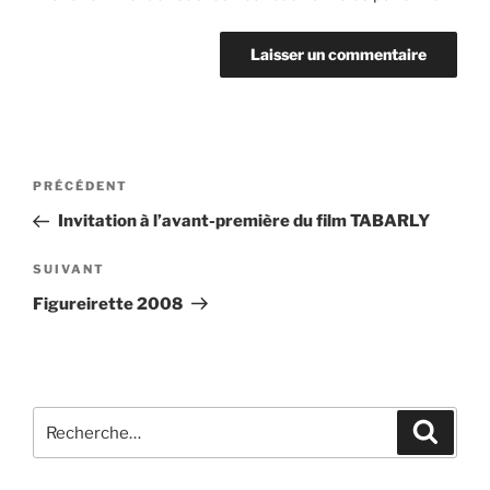
Navigation
Article
PRÉCÉDENT
de
précédent
Invitation à l’avant-première du film TABARLY
l’article
Article
SUIVANT
suivant
Figureirette 2008
Recherche
Recher
pour
: