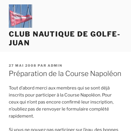
Aller
au
contenu
principal
CLUB NAUTIQUE DE GOLFE-
JUAN
PUBLIÉ
27 MAI 2008
PAR
ADMIN
LE
Préparation de la Course Napoléon
Tout d’abord merci aux membres qui se sont déjà
inscrits pour participer à la Course Napoléon. Pour
ceux qui n’ont pas encore confirmé leur inscription,
n’oubliez pas de renvoyer le formulaire complété
rapidement.
Si vous ne pouvez pas participer sur l’eau, des bonnes