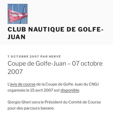
Aller
au
contenu
principal
CLUB NAUTIQUE DE GOLFE-
JUAN
PUBLIÉ
7 OCTOBRE 2007
PAR
HERVÉ
LE
Coupe de Golfe-Juan – 07 octobre
2007
L’
avis de course
de la Coupe de Golfe-Juan du CNGJ
organisée le 15 avril 2007 est
disponible
.
Giorgio Gheri sera le Président du Comité de Course
pour des parcours banane.