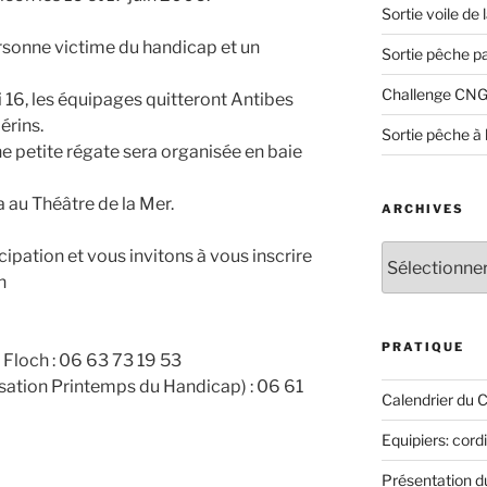
Sortie voile de
sonne victime du handicap et un
Sortie pêche p
Challenge CNG
 16, les équipages quitteront Antibes
érins.
Sortie pêche à 
e petite régate sera organisée en baie
a au Théâtre de la Mer.
ARCHIVES
Archives
ipation et vous invitons à vous inscrire
n
PRATIQUE
Floch : 06 63 73 19 53
isation Printemps du Handicap) : 06 61
Calendrier du 
Equipiers: cord
Présentation 