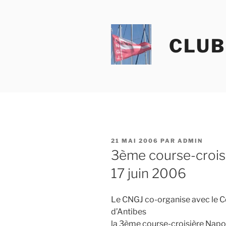
Aller
au
contenu
CLUB
principal
PUBLIÉ
21 MAI 2006
PAR
ADMIN
LE
3ème course-croisi
17 juin 2006
Le CNGJ co-organise avec le C
d’Antibes
la 3ème course-croisière Napol