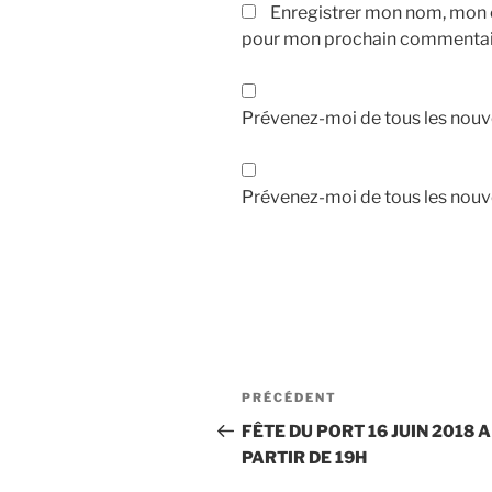
Enregistrer mon nom, mon e
pour mon prochain commentai
Prévenez-moi de tous les nouv
Prévenez-moi de tous les nouve
Navigation
Article
PRÉCÉDENT
de
précédent
FÊTE DU PORT 16 JUIN 2018 A
PARTIR DE 19H
l’article