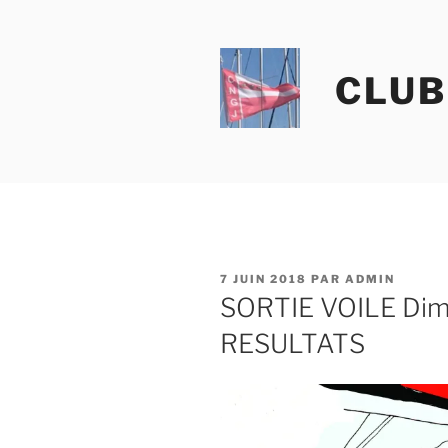
Aller
au
contenu
CLUB
principal
PUBLIÉ
7 JUIN 2018
PAR
ADMIN
LE
SORTIE VOILE Dim
RESULTATS