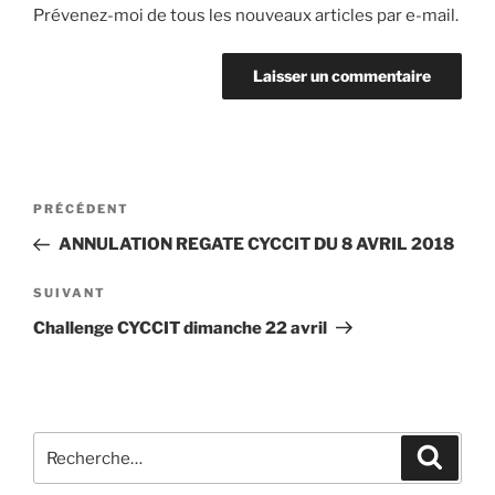
Prévenez-moi de tous les nouveaux articles par e-mail.
Navigation
Article
PRÉCÉDENT
de
précédent
ANNULATION REGATE CYCCIT DU 8 AVRIL 2018
l’article
Article
SUIVANT
suivant
Challenge CYCCIT dimanche 22 avril
Recherche
Recher
pour