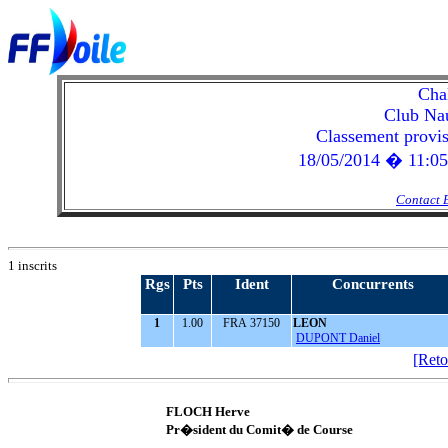
Cha
Club Nau
Classement provis
18/05/2014 � 11:05 h
Contact 
1 inscrits
Rgs
Pts
Ident
Concurrents
1
1.00
FRA 37150
LEON
DUPONT Daniel
[Reto
FLOCH Herve
Pr�sident du Comit� de Course