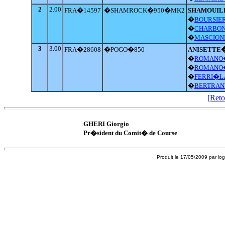
2
2.00
FRA�14597
�SHAMROCK�950�MK2
SHAMOUI
�
BOURSIER
�
CHARBON
�
MASCION
3
3.00
FRA�28608
�POGO�850
ANISETTE
�
ROMANO�
�
ROMANO�
�
FERRI�La
�
BERTRAN
[Reto
GHERI Giorgio
Pr�sident du Comit� de Course
Produit le 17/05/2009 par log