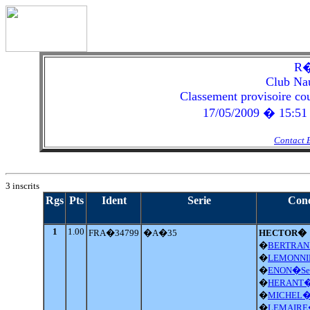
R�
Club Nau
Classement provisoire co
17/05/2009 � 15:51 h
Contact 
3 inscrits
Rgs
Pts
Ident
Serie
Conc
1
1.00
FRA�34799
�A�35
HECTOR�
�
BERTRAN
�
LEMONNIE
�
ENON�Se
�
HERANT�P
�
MICHEL�T
�
LEMAIRE